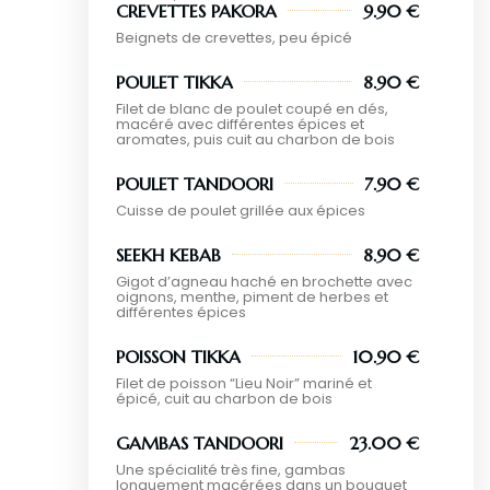
CREVETTES PAKORA
9.90 €
Beignets de crevettes, peu épicé
POULET TIKKA
8.90 €
Filet de blanc de poulet coupé en dés,
macéré avec différentes épices et
aromates, puis cuit au charbon de bois
POULET TANDOORI
7.90 €
Cuisse de poulet grillée aux épices
SEEKH KEBAB
8.90 €
Gigot d’agneau haché en brochette avec
oignons, menthe, piment de herbes et
différentes épices
POISSON TIKKA
10.90 €
Filet de poisson “Lieu Noir” mariné et
épicé, cuit au charbon de bois
GAMBAS TANDOORI
23.00 €
Une spécialité très fine, gambas
longuement macérées dans un bouquet