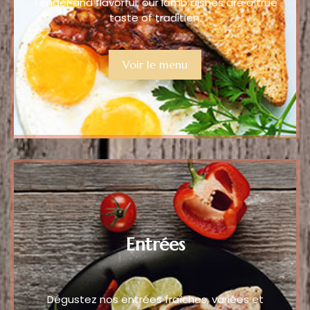
Tender and flavorful, our lamb dishes are a true
taste of tradition.
Voir le menu
Entrées
Dégustez nos entrées fraîches, variées et