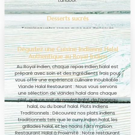
tandoor.
Desserts sucrés
Terminez votre repas avec nos douceurs
exotiques.
Dégustez une Cuisine Indienne Halal
Plats à emporter
Authentique au Royal Indien
Savourez nos plats chez vous grâce à nos
Au Royal Indien, chaque repas indien halal est
options à emporter.
préparé avec soin et des ingrédients frais pour
vous offrir une expérience culinaire inoubliable :
Viande Halal Restaurant : Nous vous servons
une sélection de viandes halal dans chaque
plat, que ce soit du poulet halal, de l’agneau
halal, ou du bœuf halal. Plats Indiens
Traditionnels : Découvrez nos plats indiens
traditionnels tels que le curry indien halal, les
grillades halal, et les naans faits maison.
Restaurant Halal à Proximité : Notre restaurant