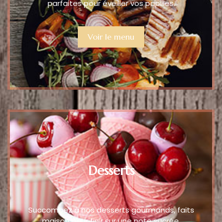
parfaites pour éveiller vos papilles.
Voir le menu
Desserts
Succombez à nos desserts gourmands, faits
maison pour finir sur une note sucrée.