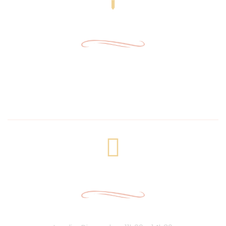
Adresse de collecte
32 Rue des Bains Trouville sur Mer 14360
Royal.indien14360@gmail.com
02 31 87 36 98
Heures d'Ouverture
Heure du Déjeuner