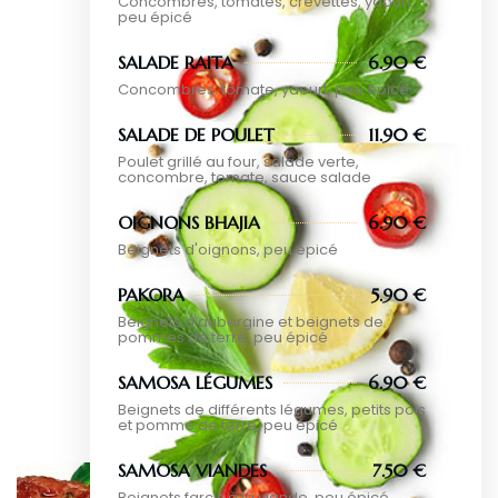
Concombres, tomates, crevettes, yaourt,
peu épicé
SALADE RAITA
6.90 €
Concombres, tomate, yaourt, peu épicé
SALADE DE POULET
11.90 €
Poulet grillé au four, salade verte,
concombre, tomate, sauce salade
OIGNONS BHAJIA
6.90 €
Beignets d'oignons, peu épicé
PAKORA
5.90 €
Beignets d’aubergine et beignets de
pommes de terre, peu épicé
SAMOSA LÉGUMES
6.90 €
Beignets de différents légumes, petits pois
et pomme de terre, peu épicé
SAMOSA VIANDES
7.50 €
Beignets farcis à la viande, peu épicé