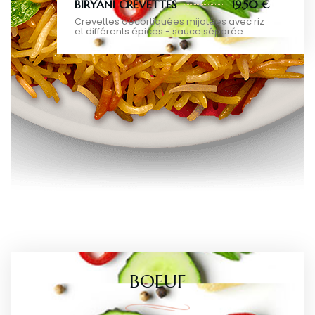
BIRYANI CREVETTES
19.50 €
Crevettes décortiquées mijotées avec riz
et différents épices - sauce séparée
BOEUF