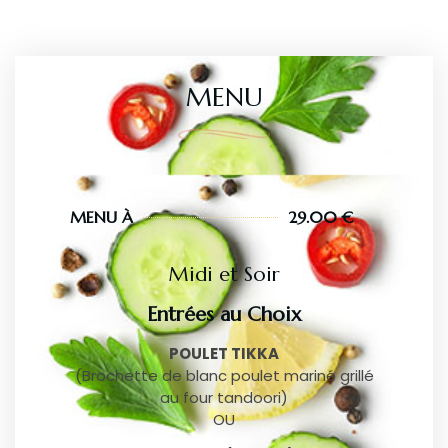
MENU
MENU À
29.00 €
Midi et Soir
Entrées au Choix
POULET TIKKA
(Brochette de blanc poulet mariné grillé
au four tandoori)
OU