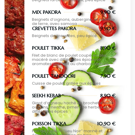
MIX PAKORA
9.90 €
Beignets d’oignons, aubergine, et pomme
de terre, avec samosa
CREVETTES PAKORA
9.90 €
Beignets de crevettes, peu épicé
POULET TIKKA
8.90 €
Filet de blanc de poulet coupé en dés,
macéré avec différentes épices et
aromates, puis cuit au charbon de bois
POULET TANDOORI
7.90 €
Cuisse de poulet grillée aux épices
SEEKH KEBAB
8.90 €
Gigot d’agneau haché en brochette avec
oignons, menthe, piment de herbes et
différentes épices
POISSON TIKKA
10.90 €
Filet de poisson “Lieu Noir” mariné et