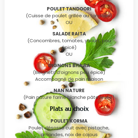
POULET TANDOORI
(Cuisse de poulet grillée au tandoori)
OU
SALADE RAITA
(Concombres, tomates, yaourt, peu
épicé)
OU
OIGNONS BHAJIA
(Beignets d’oignons peu épicé)
Accompagné de pain maison
NAN NATURE
(Pain nature farine blanche pâte levée)
Plats au choix
POULET KORMA
Poulet désossé cuit avec pistache,
amandes, noix de cajous