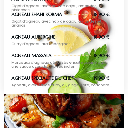
Gigot d’agneau avec noix de cajou, amandes,
pistaches
AGNEAU SHAHI KORMA
18.90 €
Gigot d’agneau avec noix de cajou, amandes et
ananas
AGNEAU AUBERGINE
18.90 €
Curry d’agneau aux aubergines
AGNEAU MASSALA
18.90 €
Morceaux d’agneau désossés ensuite cuisiné dans
une sauce avec des épices indien
AGNEAU SPECIALITE DU CHEF
19.90 €
Agneau, avec sauce curry, ail, gingembre, coriandre