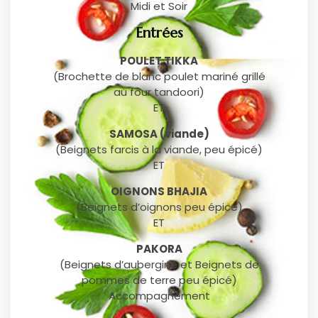
Midi et Soir
Entrées
POULET TIKKA
(Brochette de blanc poulet mariné grillé
au four tandoori)
ET
SAMOSA (viande)
(Beignets farcis à la viande, peu épicé)
ET
OIGNONS BHAJIA
(Beignets d’oignons peu épicé)
ET
PAKORA
(Beignets d’aubergine et Beignets de
pommes de terre peu épicé)
Accompagnement