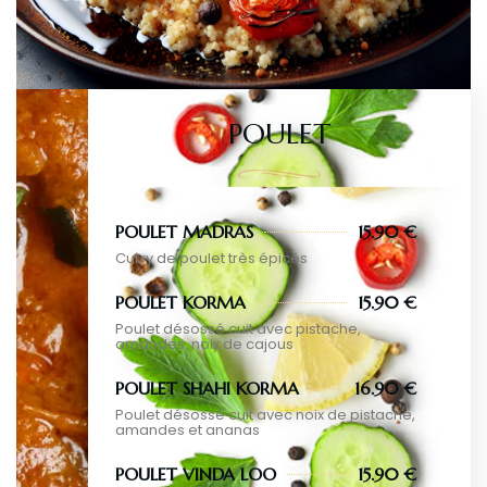
POULET
POULET MADRAS
15.90 €
Curry de poulet très épicés
POULET KORMA
15.90 €
Poulet désossé cuit avec pistache,
amandes, noix de cajous
POULET SHAHI KORMA
16.90 €
Poulet désossé cuit avec noix de pistache,
amandes et ananas
POULET VINDA LOO
15.90 €