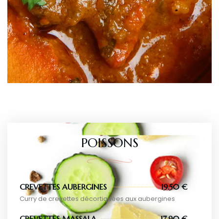
POISSONS
CREVETTES AUBERGINES
19.50 €
Curry de crevettes décortiquées aux aubergines
CREVETTES MASSALA
17.90 €