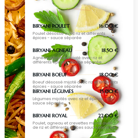
BIRYANI POULET
16.00 €
Poulet désossé avec riz et différents
épices - sauce séparée
BIRYANI AGNEAU
18.50 €
Agneau désossé mijoté avec riz et
différents épices - sauce séparée
BIRYANI BOEUF
18.00 €
Boeuf désossé mijoté avec riz et différents
épices - sauce séparée
BIRYANI LÉGUMES
15.00 €
Légumes mijotés avec riz et épices -
sauce séparée
BIRYANI ROYAL
22.00 €
Poulet, agneau et crevettes mijoté avec
de riz et différents épices sauce séparée