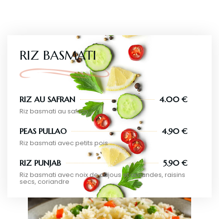
RIZ BASMATI
RIZ AU SAFRAN
4.00 €
Riz basmati au safran
PEAS PULLAO
4.90 €
Riz basmati avec petits pois
RIZ PUNJAB
5.90 €
Riz basmati avec noix de cajous et amandes, raisins
secs, coriandre