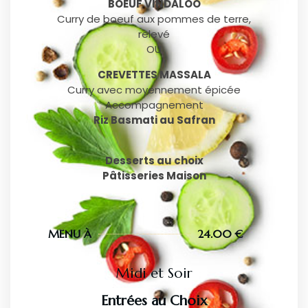
BOEUF VINDALOO
Curry de boeuf aux pommes de terre,
relevé
OU
CREVETTES MASSALA
Curry avec moyennement épicée
Accompagnement
Riz Basmati au Safran
Desserts au choix
Pâtisseries Maison
MENU À
24.00 €
Midi et Soir
Entrées au Choix