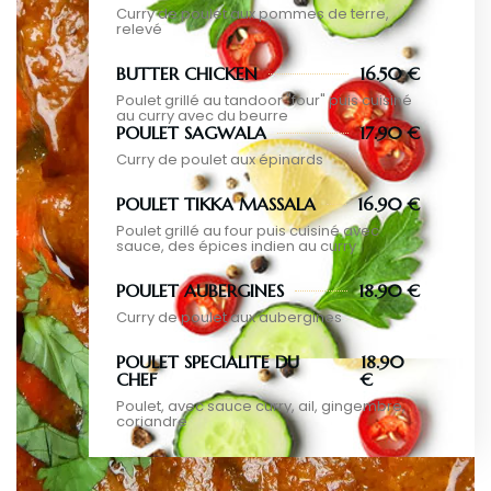
Curry de poulet aux pommes de terre,
relevé
BUTTER CHICKEN
16.50 €
Poulet grillé au tandoor "four" puis cuisiné
au curry avec du beurre
POULET SAGWALA
17.90 €
Curry de poulet aux épinards
POULET TIKKA MASSALA
16.90 €
Poulet grillé au four puis cuisiné avec
sauce, des épices indien au curry
POULET AUBERGINES
18.90 €
Curry de poulet aux aubergines
POULET SPECIALITE DU
18.90
CHEF
€
Poulet, avec sauce curry, ail, gingembre,
coriandre