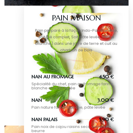
PAIN MAISON
Pain préparé à la façon Indo-Pakistanaise,
soit blé complet, Soit pâte levée (farine
blanche) dans une jarre de terre et cuit au
charbon de bois
NAN AU FROMAGE
4.50 €
Spécialité du chef, pain au fromage farine
blanche en pâte levée
NAN
3.00 €
Pain nature farine blanche, pâte levée
NAN PALAIS
5.90 €
Pain noix de cajou raisins secs, coriandre,
beurre