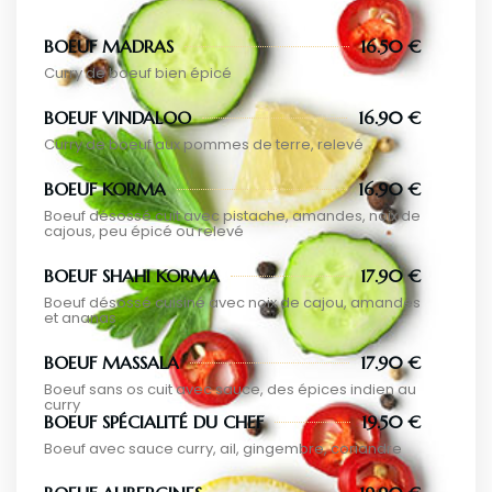
BOEUF MADRAS
16.50 €
Curry de boeuf bien épicé
BOEUF VINDALOO
16.90 €
Curry de boeuf aux pommes de terre, relevé
BOEUF KORMA
16.90 €
Boeuf désossé cuit avec pistache, amandes, noix de
cajous, peu épicé ou relevé
BOEUF SHAHI KORMA
17.90 €
Boeuf désossé cuisiné avec noix de cajou, amandes
et ananas
BOEUF MASSALA
17.90 €
Boeuf sans os cuit avec sauce, des épices indien au
curry
BOEUF SPÉCIALITÉ DU CHEF
19.50 €
Boeuf avec sauce curry, ail, gingembre, coriandre