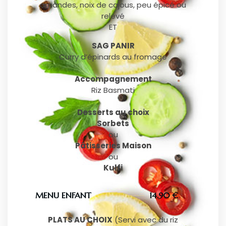
amandes, noix de cajous, peu épicé ou
relevé
ET
SAG PANIR
Curry d’épinards au fromage
Accompagnement
Riz Basmati
Desserts au choix
Sorbets
ou
Pâtisseries Maison
ou
Kulfi
MENU ENFANT
14.90 €
PLATS AU CHOIX
(Servi avec du riz