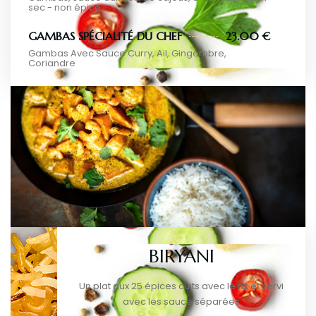
sec - non épicé
GAMBAS SPÉCIALITÉ DU CHEF
23.00 €
Gambas Avec Sauce Curry, Ail, Gingembre,
Coriandre
BIRYANI
Un plat aux 25 épices cuits avec le riz et servi
avec les sauce séparées