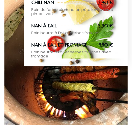
CHILI NAN
3.90 €
Pain de farine blanche en pâte levée avec
piment vert
NAN À L’AIL
3.90 €
Pain beurre à l’ail et herbes fraîches
NAN À L’AIL ET FROMAGE
5.50 €
Pain beurre à l’ail et herbes fraîches avec
fromage