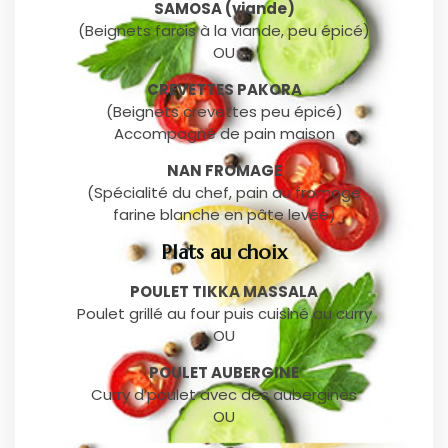
SAMOSA (viande)
(Beignets farcis à la viande, peu épicé)
OU
CREVETTES PAKORA
(Beignets crevettes peu épicé)
Accompagné de pain maison
NAN FROMAGE
(Spécialité du chef, pain au fromage
farine blanche en pâte levée)
Plats au choix
POULET TIKKA MASSALA
Poulet grillé au four puis cuisiné au curry
OU
POULET AUBERGINE
Curry d’poulet avec des aubergines
OU