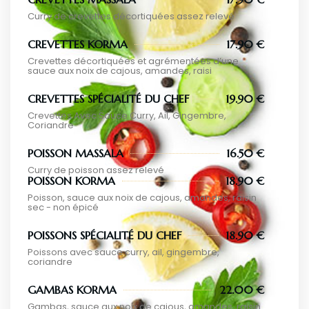
Curry de crevettes décortiquées assez relevé
CREVETTES KORMA
17.90 €
Crevettes décortiquées et agrémentées d’une
sauce aux noix de cajous, amandes, raisi
CREVETTES SPÉCIALITÉ DU CHEF
19.90 €
Crevettes Avec Sauce Curry, Ail, Gingembre,
Coriandre
POISSON MASSALA
16.50 €
Curry de poisson assez relevé
POISSON KORMA
18.90 €
Poisson, sauce aux noix de cajous, amandes, raisin
sec - non épicé
POISSONS SPÉCIALITÉ DU CHEF
18.90 €
Poissons avec sauce curry, ail, gingembre,
coriandre
GAMBAS KORMA
22.00 €
Gambas, sauce aux noix de cajous, amandes, raisin