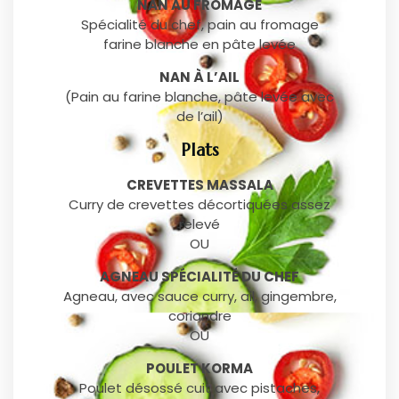
NAN AU FROMAGE
Spécialité du chef, pain au fromage
farine blanche en pâte levée
NAN À L’AIL
(Pain au farine blanche, pâte levée avec
de l’ail)
Plats
CREVETTES MASSALA
Curry de crevettes décortiquées assez
relevé
OU
AGNEAU SPÉCIALITÉ DU CHEF
Agneau, avec sauce curry, ail, gingembre,
coriandre
OU
POULET KORMA
Poulet désossé cuit avec pistaches,