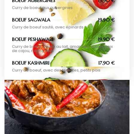
BOEUF AUBERGINES
19.90 €
Curry de boeuf aux aubergines
BOEUF SAGWALA
19.90 €
Curry de boeuf sauté, avec épinards
BOEUF PESHAWARI
19.90 €
Curry de boeuf, sauce au lait, amandes, safran, noix
de cajou, raisins secs
BOEUF KASHMIRI
17.90 €
Curry de boeuf, avec des tomates, petits pois