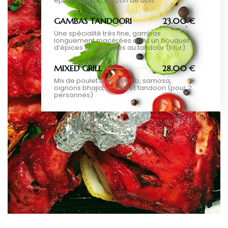
épicé, cuit au charbon de bois
GAMBAS TANDOORI
23.00 €
Une spécialité très fine, gambas
longuement macérées dans un bouquet
d’épices et aromates au tandoor (four)
MIXED GRILL
28.00 €
Mix de poulet tikka, kebab, samosa,
oignons bhajia, et poulet tandoori (pour 2
personnes)