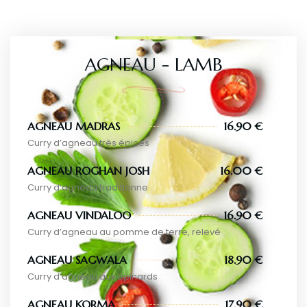
AGNEAU - LAMB
AGNEAU MADRAS
16.90 €
Curry d’agneau très épicés
AGNEAU ROGHAN JOSH
16.00 €
Curry d’agneau traditionne
AGNEAU VINDALOO
16.90 €
Curry d’agneau au pomme de terre, relevé
AGNEAU SAGWALA
18.90 €
Curry d’agneau aux épinards
AGNEAU KORMA
17.90 €