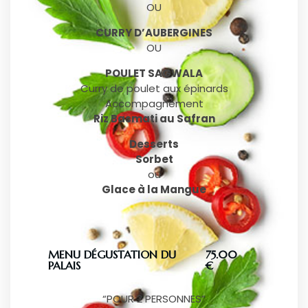
OU
CURRY D’AUBERGINES
OU
POULET SAGWALA
Curry de poulet aux épinards
Accompagnement
Riz Basmati au Safran
Desserts
Sorbet
ou
Glace à la Mangue
MENU DÉGUSTATION DU
75.00
PALAIS
€
“POUR 2 PERSONNES”