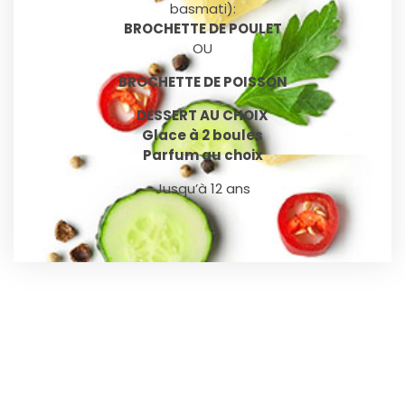
basmati):
BROCHETTE DE POULET
OU
BROCHETTE DE POISSON
DESSERT AU CHOIX
Glace à 2 boules
Parfum au choix
Jusqu’à 12 ans